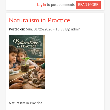
Log in
to post comments
READ MORE
ABOUT
READI
EDUCA
Naturalism in Practice
IN
THE
Posted on:
Sun, 01/25/2026 - 13:33
By:
admin
BUDGE
Naturalism in Practice