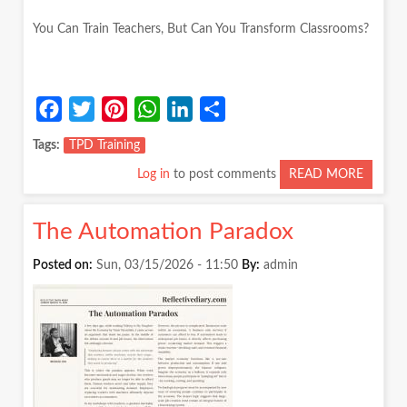
You Can Train Teachers, But Can You Transform Classrooms?
Facebook
Twitter
Pinterest
WhatsApp
LinkedIn
Share
Tags
TPD Training
Log in
to post comments
READ MORE
ABOUT
YOU
CAN
The Automation Paradox
TRAIN
TEACH
Posted on:
Sun, 03/15/2026 - 11:50
By:
admin
BUT
CAN
YOU
TRANS
CLASS