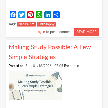
Facebook
Twitter
Pinterest
WhatsApp
LinkedIn
Share
Tags
Naturalism
Philosophy
Log in
to post comments
READ MORE
ABOUT
NATUR
IN
Making Study Possible: A Few
PRACTI
Simple Strategies
Posted on:
Sun, 01/18/2026 - 07:05
By:
admin