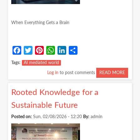
When Everything Gets a Brain
Facebook
Twitter
Pinterest
WhatsApp
LinkedIn
Share
Tags
AI mediated world
Log in
to post comments
READ MORE
ABOUT
WHEN
EVERY
Rooted Knowledge for a
GETS
A
Sustainable Future
BRAIN
Posted on:
Sun, 02/08/2026 - 12:20
By:
admin