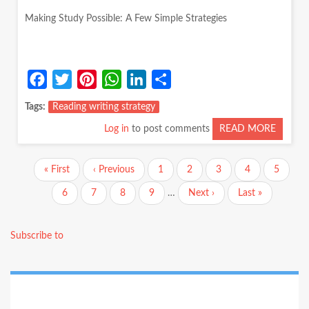
Making Study Possible: A Few Simple Strategies
Facebook
Twitter
Pinterest
WhatsApp
LinkedIn
Share
Tags
Reading writing strategy
Log in
to post comments
READ MORE
ABOUT
MAKIN
STUDY
Pagination
First
« First
Previous
‹ Previous
Page
1
Page
2
Current
3
Page
4
Page
5
POSSIB
page
page
page
A
Page
6
Page
7
Page
8
Page
9
…
Next
Next ›
Last
Last »
FEW
page
page
SIMPLE
STRATE
Subscribe to