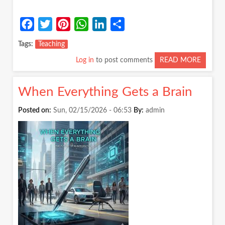
Facebook
Twitter
Pinterest
WhatsApp
LinkedIn
Share
Tags
Teaching
Log in
to post comments
READ MORE
ABOUT
शिक्षक
बनने
When Everything Gets a Brain
की
दहलीज़
Posted on:
Sun, 02/15/2026 - 06:53
By:
admin
पर