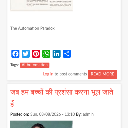
The Automation Paradox
Facebook
Twitter
Pinterest
WhatsApp
LinkedIn
Share
Tags
AI Automation
Log in
to post comments
READ MORE
ABOUT
THE
AUTOM
जब हम बच्चों की प्रशंसा करना भूल जाते
PARAD
हैं
Posted on:
Sun, 03/08/2026 - 13:10
By:
admin