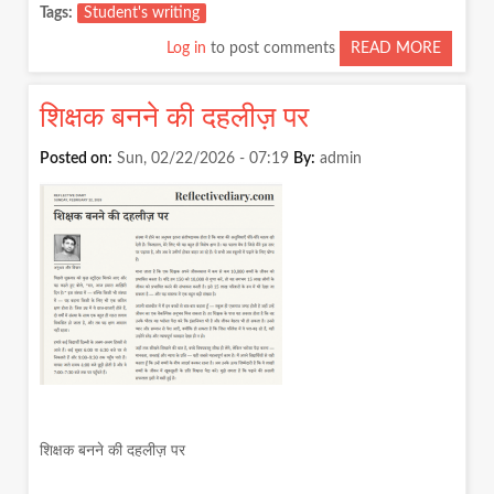
Tags
Student's writing
Log in
to post comments
READ MORE
ABOUT
एक
खिड़की
शिक्षक बनने की दहलीज़ पर
थी...
हां...बहुत
Posted on:
Sun, 02/22/2026 - 07:19
By:
admin
दूर
तक
जाने
के
लिए,
बहुत
ऊंचा
उठना
पड़ता
है!
शिक्षक बनने की दहलीज़ पर