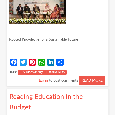
Rooted Knowledge for a Sustainable Future
Facebook
Twitter
Pinterest
WhatsApp
LinkedIn
Share
Tags
IKS Knowledge Sustainability
Log in
to post comments
READ MORE
ABOUT
ROOT
KNOW
Reading Education in the
FOR
A
Budget
SUSTA
FUTUR