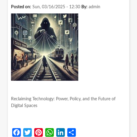
में
Posted on:
Sun, 03/16/2025 - 12:30
By:
admin
नहीं,
सेवा-
पूर्व
शिक्षा
में
है
Reclaiming Technology: Power, Policy, and the Future of
Digital Spaces
Facebook
Twitter
Pinterest
WhatsApp
LinkedIn
Share