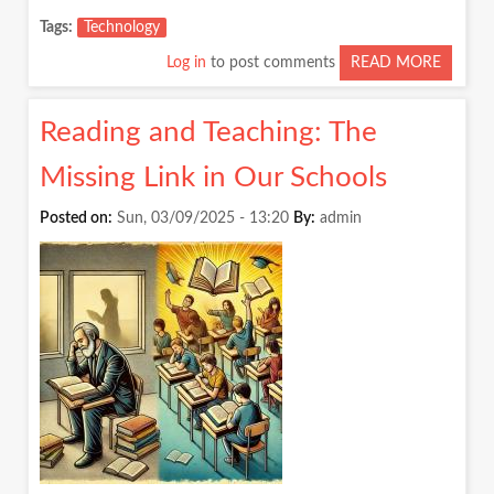
Tags
Technology
Log in
to post comments
READ MORE
ABOUT
RECLA
TECHN
Reading and Teaching: The
POWER
POLICY
Missing Link in Our Schools
AND
THE
Posted on:
Sun, 03/09/2025 - 13:20
By:
admin
FUTUR
OF
DIGITA
SPACE