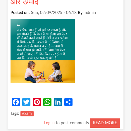
और उम्मीदें
DIGITA
AGE
Posted on:
Sun, 02/09/2025 - 06:18
By:
admin
OF
LEARN
AND
DISTR
Facebook
Twitter
Pinterest
WhatsApp
LinkedIn
Share
Tags
exam
Log in
to post comments
READ MORE
ABOUT
बच्चों